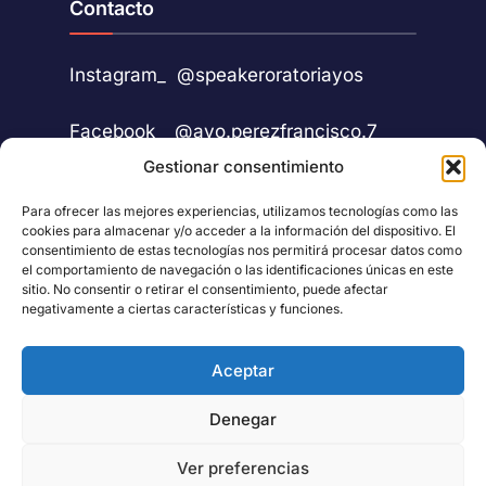
Contacto
Instagram_
@speakeroratoriayos
Facebook_
@ayo.perezfrancisco.7
Gestionar consentimiento
Para ofrecer las mejores experiencias, utilizamos tecnologías como las
cookies para almacenar y/o acceder a la información del dispositivo. El
consentimiento de estas tecnologías nos permitirá procesar datos como
el comportamiento de navegación o las identificaciones únicas en este
sitio. No consentir o retirar el consentimiento, puede afectar
negativamente a ciertas características y funciones.
Aceptar
AVISO LEGAL
POLÍTICA DE PRIVACIDAD
ACCESIBILIDAD
Denegar
POLÍTICA DE COOKIES (UE)
SEPROPYME
Ver preferencias